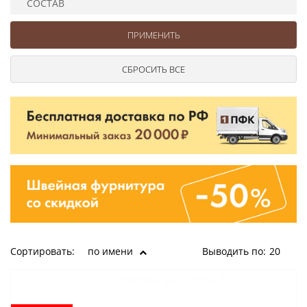
СОСТАВ
Ушковые
Цепочки шарики с замком
Ткани
Шторные
Шнуры
Элементы декора
Сумочная фурнитура
Сортировать:
по имени
Выводить по:
20